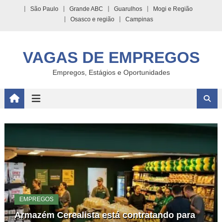
Skip
São Paulo
Grande ABC
Guarulhos
Mogi e Região
to
Osasco e região
Campinas
content
VAGAS DE EMPREGOS
Empregos, Estágios e Oportunidades
EMPREGOS
Armazém Cerealista está contratando para