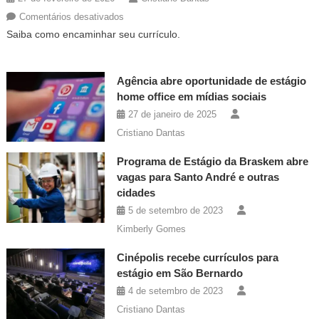
em
Comentários desativados
Tegma:
Saiba como encaminhar seu currículo.
gigante
da
Agência abre oportunidade de estágio
logística
home office em mídias sociais
tem
vagas
27 de janeiro de 2025
para
Cristiano Dantas
12
Programa de Estágio da Braskem abre
diferentes
vagas para Santo André e outras
cargos
cidades
em
5 de setembro de 2023
São
Bernardo
Kimberly Gomes
Cinépolis recebe currículos para
estágio em São Bernardo
4 de setembro de 2023
Cristiano Dantas