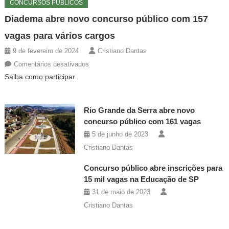
CONCURSOS PÚBLICOS
Diadema abre novo concurso público com 157
vagas para vários cargos
9 de fevereiro de 2024
Cristiano Dantas
em
Comentários desativados
Diadema
Saiba como participar.
abre
novo
Rio Grande da Serra abre novo
concurso
concurso público com 161 vagas
público
com
5 de junho de 2023
157
Cristiano Dantas
vagas
Concurso público abre inscrições para
para
15 mil vagas na Educação de SP
vários
31 de maio de 2023
cargos
Cristiano Dantas