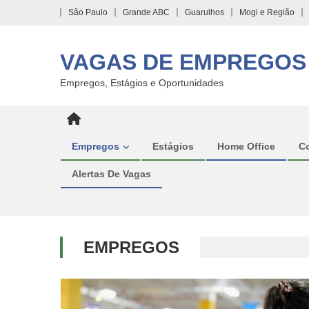
Skip
São Paulo
Grande ABC
Guarulhos
Mogi e Região
to
content
VAGAS DE EMPREGOS
Empregos, Estágios e Oportunidades
Empregos
Estágios
Home Office
C
Alertas De Vagas
EMPREGOS