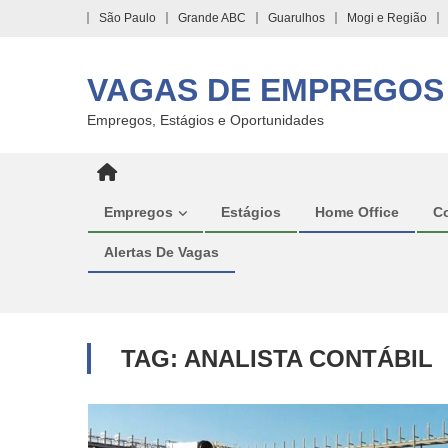
Skip
São Paulo
Grande ABC
Guarulhos
Mogi e Região
to
content
VAGAS DE EMPREGOS
Empregos, Estágios e Oportunidades
Empregos
Estágios
Home Office
C
Alertas De Vagas
TAG:
ANALISTA CONTÁBIL