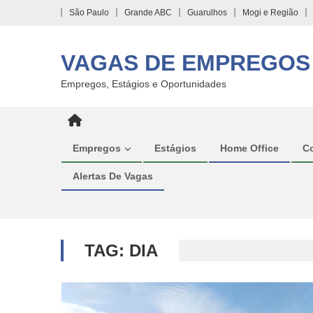
Skip
São Paulo
Grande ABC
Guarulhos
Mogi e Região
to
content
VAGAS DE EMPREGOS
Empregos, Estágios e Oportunidades
Empregos
Estágios
Home Office
C
Alertas De Vagas
TAG:
DIA