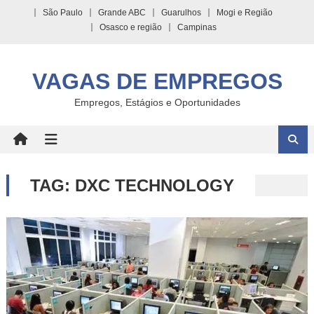
Skip
São Paulo
Grande ABC
Guarulhos
Mogi e Região
to
Osasco e região
Campinas
content
VAGAS DE EMPREGOS
Empregos, Estágios e Oportunidades
TAG:
DXC TECHNOLOGY