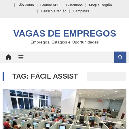
Skip
São Paulo
Grande ABC
Guarulhos
Mogi e Região
to
Osasco e região
Campinas
content
VAGAS DE EMPREGOS
Empregos, Estágios e Oportunidades
TAG:
FÁCIL ASSIST