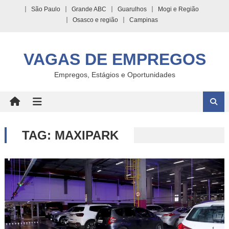
Skip
São Paulo
Grande ABC
Guarulhos
Mogi e Região
to
Osasco e região
Campinas
content
VAGAS DE EMPREGOS
Empregos, Estágios e Oportunidades
TAG:
MAXIPARK