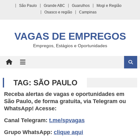
Skip
São Paulo
Grande ABC
Guarulhos
Mogi e Região
to
Osasco e região
Campinas
content
VAGAS DE EMPREGOS
Empregos, Estágios e Oportunidades
TAG:
SÃO PAULO
Receba alertas de vagas e oportunidades em
São Paulo, de forma gratuita, via Telegram ou
WhatsApp! Acesse:
Canal Telegram:
t.me/spvagas
Grupo WhatsApp:
clique aqui