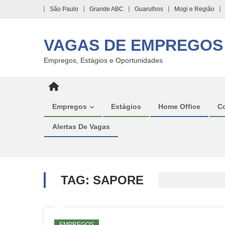
Skip
São Paulo
Grande ABC
Guarulhos
Mogi e Região
to
content
VAGAS DE EMPREGOS
Empregos, Estágios e Oportunidades
Empregos
Estágios
Home Office
C
Alertas De Vagas
TAG:
SAPORE
EMPREGOS