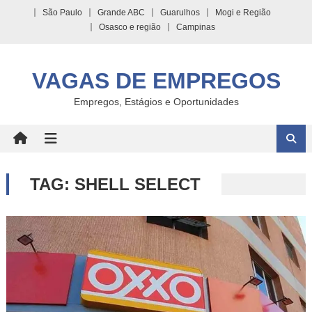
Skip
São Paulo
Grande ABC
Guarulhos
Mogi e Região
to
Osasco e região
Campinas
content
VAGAS DE EMPREGOS
Empregos, Estágios e Oportunidades
TAG:
SHELL SELECT