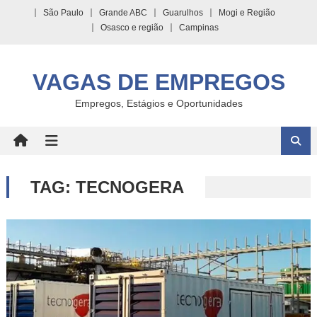
Skip
São Paulo
Grande ABC
Guarulhos
Mogi e Região
to
Osasco e região
Campinas
content
VAGAS DE EMPREGOS
Empregos, Estágios e Oportunidades
TAG:
TECNOGERA