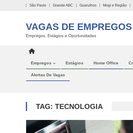
Skip
São Paulo
Grande ABC
Guarulhos
Mogi e Região
to
content
VAGAS DE EMPREGOS
Empregos, Estágios e Oportunidades
Empregos
Estágios
Home Office
C
Alertas De Vagas
TAG:
TECNOLOGIA