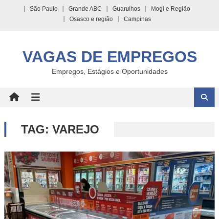
Skip
São Paulo
Grande ABC
Guarulhos
Mogi e Região
to
Osasco e região
Campinas
content
VAGAS DE EMPREGOS
Empregos, Estágios e Oportunidades
TAG:
VAREJO