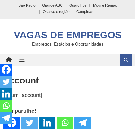
Skip
São Paulo
Grande ABC
Guarulhos
Mogi e Região
to
Osasco e região
Campinas
content
VAGAS DE EMPREGOS
Empregos, Estágios e Oportunidades
Account
[wpum_account]
Compartilhe!