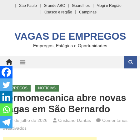
Skip
São Paulo
Grande ABC
Guarulhos
Mogi e Região
to
Osasco e região
Campinas
content
VAGAS DE EMPREGOS
Empregos, Estágios e Oportunidades
EMPREGOS
NOTÍCIAS
Termomecanica abre novas
vagas em São Bernardo
27 de julho de 2026
Cristiano Dantas
Comentários
em
desativados
Termomecanica