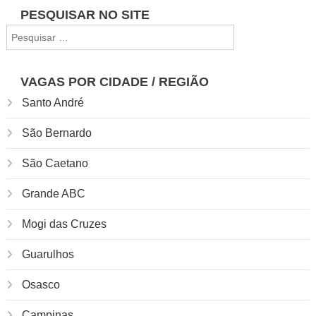
Navegação
PESQUISAR NO SITE
Pesquisar
de
por:
Post
VAGAS POR CIDADE / REGIÃO
Santo André
São Bernardo
São Caetano
Grande ABC
Mogi das Cruzes
Guarulhos
Osasco
Campinas