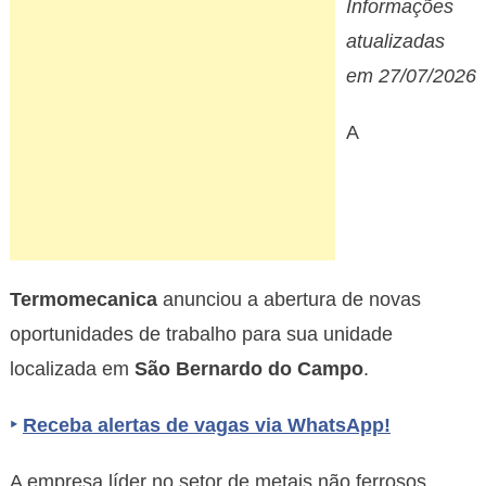
Informações
abre
novas
atualizadas
vagas
em 27/07/2026
em
São
A
Bernardo
Termomecanica
anunciou a abertura de novas
oportunidades de trabalho para sua unidade
localizada em
São Bernardo do Campo
.
‣
Receba alertas de vagas via WhatsApp!
A empresa líder no setor de metais não ferrosos