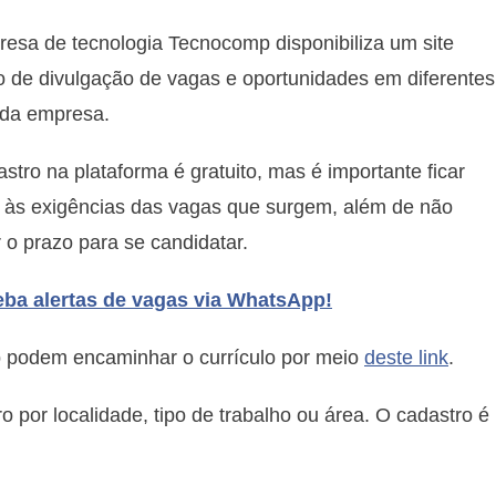
Como
esa de tecnologia Tecnocomp disponibiliza um site
enviar
currículo
o de divulgação de vagas e oportunidades em diferentes
para
 da empresa.
trabalhar
na
stro na plataforma é gratuito, mas é importante ficar
Tecnocomp
o às exigências das vagas que surgem, além de não
 o prazo para se candidatar.
ba alertas de vagas via WhatsApp!
p podem encaminhar o currículo por meio
deste link
.
tro por localidade, tipo de trabalho ou área. O cadastro é