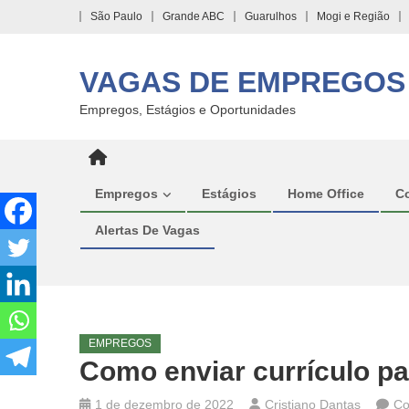
Skip
São Paulo
Grande ABC
Guarulhos
Mogi e Região
to
content
VAGAS DE EMPREGOS
Empregos, Estágios e Oportunidades
Empregos
Estágios
Home Office
C
Alertas De Vagas
EMPREGOS
Como enviar currículo p
1 de dezembro de 2022
Cristiano Dantas
Co