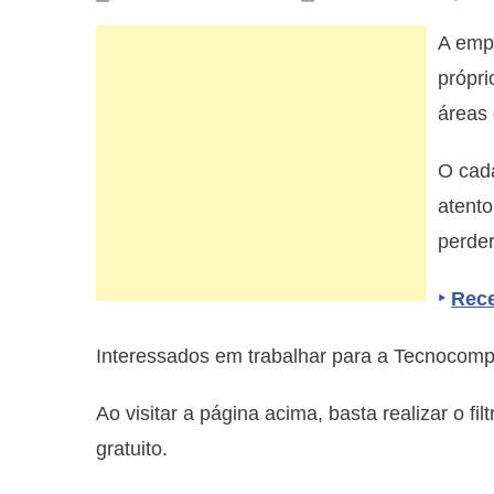
A empr
própri
áreas
O cada
atent
perder
‣
Rece
Interessados em trabalhar para a Tecnocom
Ao visitar a página acima, basta realizar o fil
gratuito.