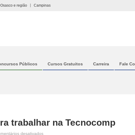
Osasco e região
Campinas
oncursos Públicos
Cursos Gratuitos
Carreira
Fale C
ara trabalhar na Tecnocomp
em
mentários desativados