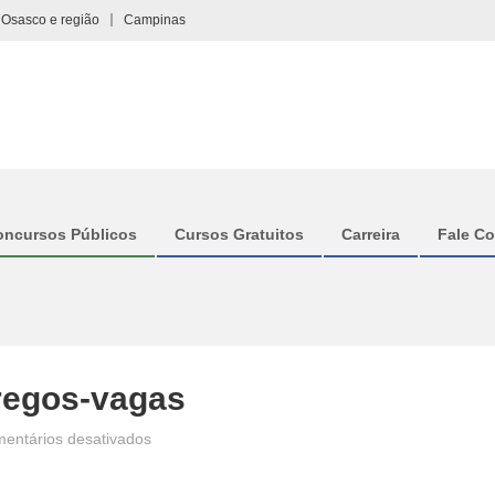
Osasco e região
Campinas
oncursos Públicos
Cursos Gratuitos
Carreira
Fale C
regos-vagas
em
entários desativados
controlador-
acesso-