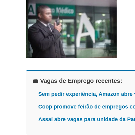
💼 Vagas de Emprego recentes:
Sem pedir experiência, Amazon abre
Coop promove feirão de empregos co
Assaí abre vagas para unidade da Pa