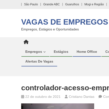
Skip
São Paulo
Grande ABC
Guarulhos
Mogi e Região
to
content
VAGAS DE EMPREGOS
Empregos, Estágios e Oportunidades
Empregos
Estágios
Home Office
C
Alertas De Vagas
controlador-acesso-emp
22 de outubro de 2021
Cristiano Dantas
Com