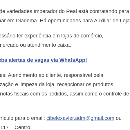
Imperador
 de variedades Imperador do Real está contratando para
do
Real
har em Diadema. Há oportunidades para Auxiliar de Loja
abre
vagas
ssário ter experiência em lojas de comércio,
em
mercado ou atendimento caixa.
Diadema
ba alertas de vagas via WhatsApp!
s: Atendimento ao cliente, responsável pela
zação e limpeza da loja, recepcionar os produtos
 notas fiscais com os pedidos, assim como o controle de
rículo para o email:
cibelexavier.adm@gmail.com
ou
117 – Centro.