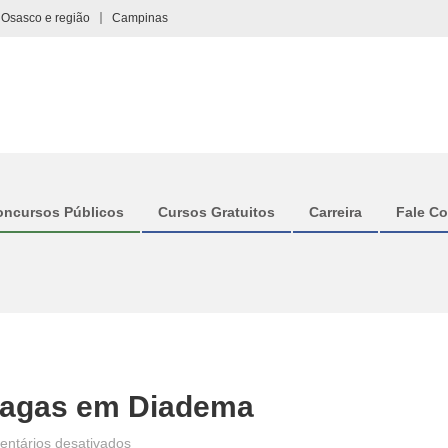
Osasco e região
Campinas
oncursos Públicos
Cursos Gratuitos
Carreira
Fale C
 vagas em Diadema
em
ntários desativados