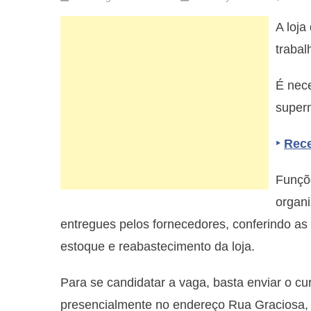
A loja
trabal
É nece
super
‣
Rece
Funçõe
organi
entregues pelos fornecedores, conferindo as
estoque e reabastecimento da loja.
Para se candidatar a vaga, basta enviar o cur
presencialmente no endereço Rua Graciosa, 