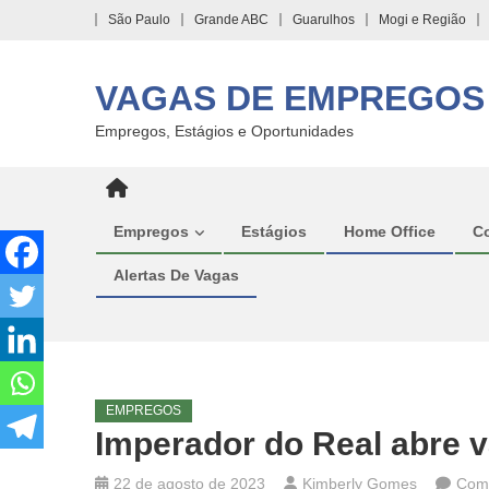
Skip
São Paulo
Grande ABC
Guarulhos
Mogi e Região
to
content
VAGAS DE EMPREGOS
Empregos, Estágios e Oportunidades
Empregos
Estágios
Home Office
C
Alertas De Vagas
EMPREGOS
Imperador do Real abre
22 de agosto de 2023
Kimberly Gomes
Come