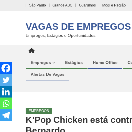
Skip
São Paulo
Grande ABC
Guarulhos
Mogi e Região
to
content
VAGAS DE EMPREGOS
Empregos, Estágios e Oportunidades
Empregos
Estágios
Home Office
C
Alertas De Vagas
EMPREGOS
K’Pop Chicken está cont
Bernardo