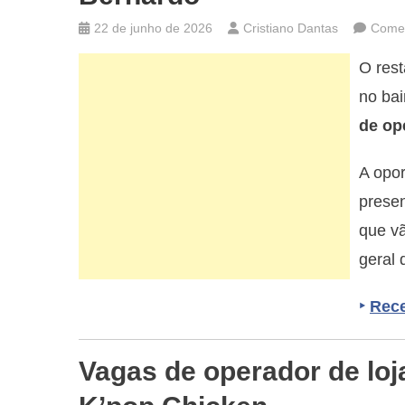
22 de junho de 2026
Cristiano Dantas
Comen
O res
no bai
de op
A opor
presen
que vã
geral 
‣
Rece
Vagas de operador de lo