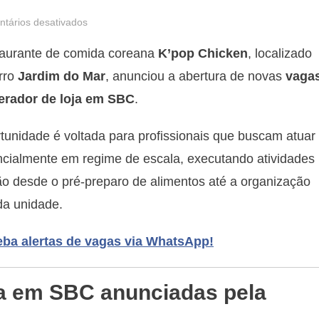
em
tários desativados
K’Pop
taurante de comida coreana
K’pop Chicken
, localizado
Chicken
está
rro
Jardim do Mar
, anunciou a abertura de novas
vaga
contratando
erador de loja em SBC
.
para
unidade
tunidade é voltada para profissionais que buscam atuar
de
cialmente em regime de escala, executando atividades
São
o desde o pré-preparo de alimentos até a organização
Bernardo
da unidade.
ba alertas de vagas via WhatsApp!
ja em SBC anunciadas pela