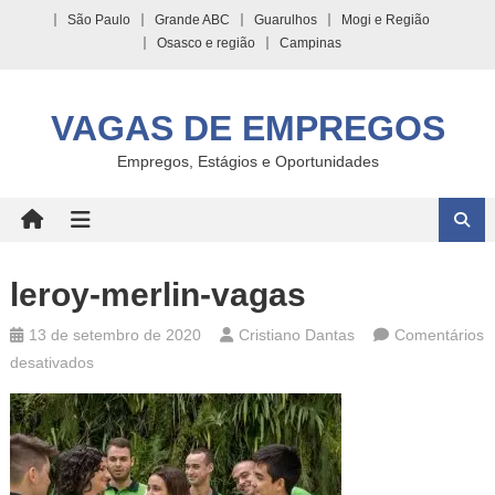
Skip
São Paulo
Grande ABC
Guarulhos
Mogi e Região
to
Osasco e região
Campinas
content
VAGAS DE EMPREGOS
Empregos, Estágios e Oportunidades
leroy-merlin-vagas
13 de setembro de 2020
Cristiano Dantas
Comentários
em
desativados
leroy-
merlin-
vagas