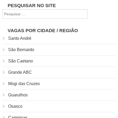
Navegação
PESQUISAR NO SITE
Pesquisar
de
por:
Post
VAGAS POR CIDADE / REGIÃO
Santo André
São Bernardo
São Caetano
Grande ABC
Mogi das Cruzes
Guarulhos
Osasco
Campinas