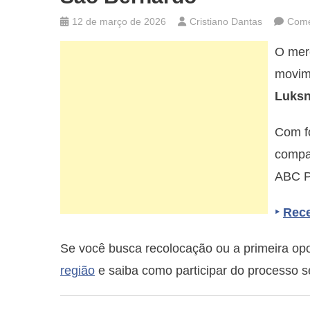
12 de março de 2026
Cristiano Dantas
Come
O merc
movim
Luks
Com fo
compan
ABC Pa
‣
Rece
Se você busca recolocação ou a primeira opo
região
e saiba como participar do processo sel