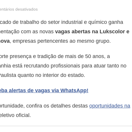
em
ntários desativados
Lukscolor
ado de trabalho do setor industrial e químico ganha
e
Luksnova
entação com as novas
vagas abertas na Lukscolor e
têm
nova
, empresas pertencentes ao mesmo grupo.
vagas
na
rte presença e tradição de mais de 50 anos, a
área
hia está recrutando profissionais para atuar tanto no
comercial
ulista quanto no interior do estado.
em
São
Bernardo
ba alertas de vagas via WhatsApp!
rtunidade, confira os detalhes destas
oportunidades na
etivo oficial.