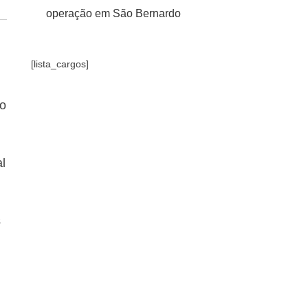
operação em São Bernardo
[lista_cargos]
do
l
s