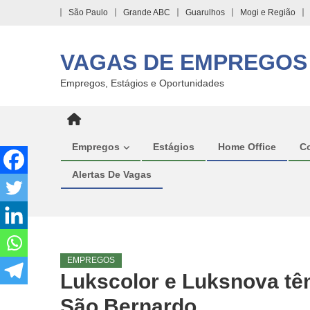
Skip
São Paulo
Grande ABC
Guarulhos
Mogi e Região
to
content
VAGAS DE EMPREGOS
Empregos, Estágios e Oportunidades
Empregos
Estágios
Home Office
C
Alertas De Vagas
EMPREGOS
Lukscolor e Luksnova tê
São Bernardo