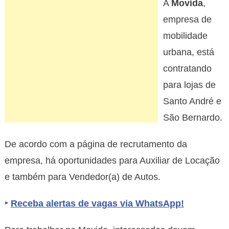
A
Movida
,
tem
novas
empresa de
vagas
mobilidade
para
urbana, está
Santo
contratando
André
e
para lojas de
São
Santo André e
Bernardo
São Bernardo.
De acordo com a página de recrutamento da
empresa, há oportunidades para Auxiliar de Locação
e também para Vendedor(a) de Autos.
‣
Receba alertas de vagas via WhatsApp!