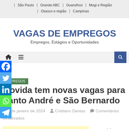
Skip
São Paulo
Grande ABC
Guarulhos
Mogi e Região
to
Osasco e região
Campinas
content
VAGAS DE EMPREGOS
Empregos, Estágios e Oportunidades
EMPREGOS
Movida tem novas vagas para
Santo André e São Bernardo
8 de janeiro de 2024
Cristiano Dantas
Comentários
em
desativados
Movida