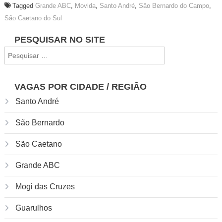
Tagged
Grande ABC
,
Movida
,
Santo André
,
São Bernardo do Campo
,
São Caetano do Sul
Navegação
PESQUISAR NO SITE
Pesquisar
de
por:
Post
VAGAS POR CIDADE / REGIÃO
Santo André
São Bernardo
São Caetano
Grande ABC
Mogi das Cruzes
Guarulhos