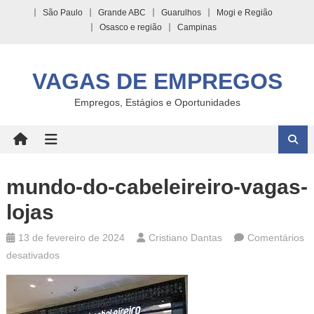
Skip
São Paulo
Grande ABC
Guarulhos
Mogi e Região
to
Osasco e região
Campinas
content
VAGAS DE EMPREGOS
Empregos, Estágios e Oportunidades
mundo-do-cabeleireiro-vagas-
lojas
13 de fevereiro de 2024
Cristiano Dantas
Comentários
em
desativados
mundo-
do-
cabeleireiro-