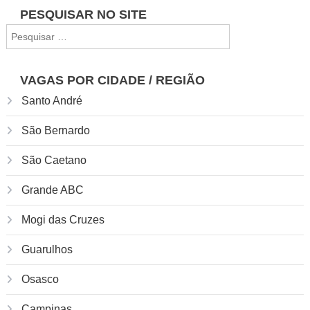
Navegação
PESQUISAR NO SITE
Pesquisar
de
por:
Post
VAGAS POR CIDADE / REGIÃO
Santo André
São Bernardo
São Caetano
Grande ABC
Mogi das Cruzes
Guarulhos
Osasco
Campinas