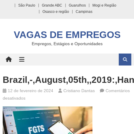
Skip
São Paulo
Grande ABC
Guarulhos
Mogi e Região
to
Osasco e região
Campinas
content
VAGAS DE EMPREGOS
Empregos, Estágios e Oportunidades
Brazil,-,August,05th,,2019:,H
12 de fevereiro de 2024
Cristiano Dantas
Comentários
em
desativados
Brazil,-,August,05th,,2019:,Hands,And,Mobile,Phone,Disp