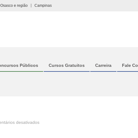
Osasco e região
Campinas
oncursos Públicos
Cursos Gratuitos
Carreira
Fale C
em
ntários desativados
vagas-
roldao-