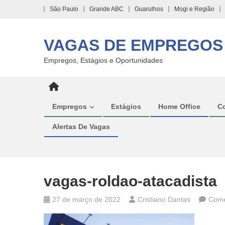
Skip
São Paulo
Grande ABC
Guarulhos
Mogi e Região
to
content
VAGAS DE EMPREGOS
Empregos, Estágios e Oportunidades
Empregos
Estágios
Home Office
C
Alertas De Vagas
vagas-roldao-atacadista
27 de março de 2022
Cristiano Dantas
Come