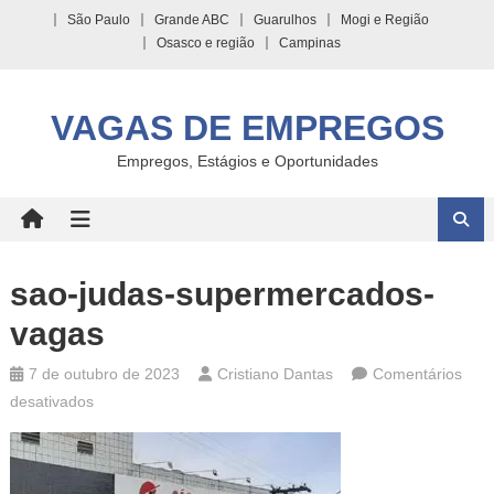
Skip
São Paulo
Grande ABC
Guarulhos
Mogi e Região
to
Osasco e região
Campinas
content
VAGAS DE EMPREGOS
Empregos, Estágios e Oportunidades
sao-judas-supermercados-
vagas
7 de outubro de 2023
Cristiano Dantas
Comentários
em
desativados
sao-
judas-
supermercados-