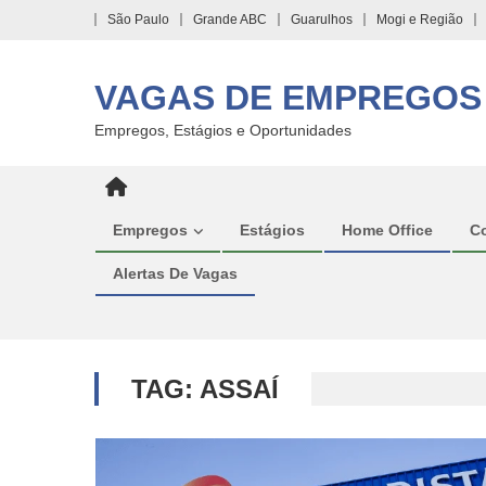
Skip
São Paulo
Grande ABC
Guarulhos
Mogi e Região
to
content
VAGAS DE EMPREGOS
Empregos, Estágios e Oportunidades
Empregos
Estágios
Home Office
C
Alertas De Vagas
TAG:
ASSAÍ