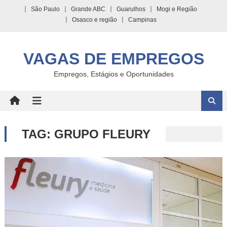
Skip
São Paulo
Grande ABC
Guarulhos
Mogi e Região
to
Osasco e região
Campinas
content
VAGAS DE EMPREGOS
Empregos, Estágios e Oportunidades
TAG:
GRUPO FLEURY