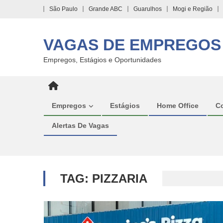
Skip
São Paulo
Grande ABC
Guarulhos
Mogi e Região
to
content
VAGAS DE EMPREGOS
Empregos, Estágios e Oportunidades
Empregos
Estágios
Home Office
C
Alertas De Vagas
TAG:
PIZZARIA