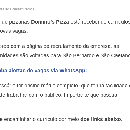
em
ários desativados
Domino’s
 de pizzarias
Domino’s Pizza
está recebendo currículo
Pizza
tem
novas vagas.
vagas
para
ordo com a página de recrutamento da empresa, as
lojas
unidades são voltadas para São Bernardo e São Caetano
de
São
ba alertas de vagas via WhatsApp!
Bernardo
e
ssário ter ensino médio completo, que tenha facilidade 
São
de trabalhar com o público. Importante que possua
Caetano
e encaminhar o currículo por meio
dos links abaixo.