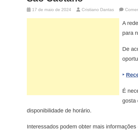
17 de maio de 2024
Cristiano Dantas
Coment
A rede
para 
De ac
oport
‣
Rece
É nece
gosta 
disponibilidade de horário.
Interessados podem obter mais informações 