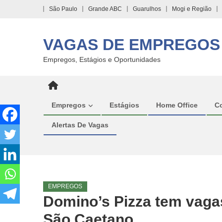
Skip
São Paulo
Grande ABC
Guarulhos
Mogi e Região
to
content
VAGAS DE EMPREGOS
Empregos, Estágios e Oportunidades
Empregos
Estágios
Home Office
C
Alertas De Vagas
EMPREGOS
Domino’s Pizza tem vagas
São Caetano