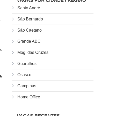
VAGAS POR CIDADE / REGIÃO
Santo André
s
São Bernardo
São Caetano
Grande ABC
.
Mogi das Cruzes
Guarulhos
Osasco
e
Campinas
Home Office
VAGAS RECENTES