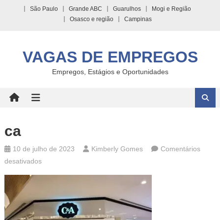
Skip
São Paulo
Grande ABC
Guarulhos
Mogi e Região
to
Osasco e região
Campinas
content
VAGAS DE EMPREGOS
Empregos, Estágios e Oportunidades
ca
10 de julho de 2023
Kimberly Gomes
Comentários
em
desativados
ca