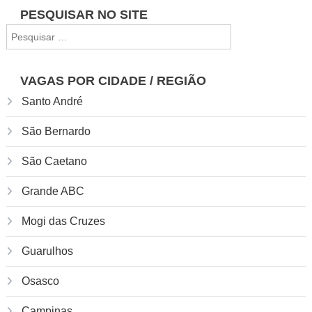
Navegação
PESQUISAR NO SITE
Pesquisar
de
por:
Post
VAGAS POR CIDADE / REGIÃO
Santo André
São Bernardo
São Caetano
Grande ABC
Mogi das Cruzes
Guarulhos
Osasco
Campinas