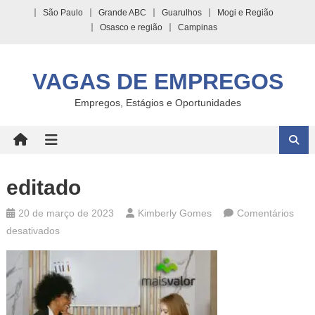
Skip
São Paulo
Grande ABC
Guarulhos
Mogi e Região
to
Osasco e região
Campinas
content
VAGAS DE EMPREGOS
Empregos, Estágios e Oportunidades
editado
20 de março de 2023
Kimberly Gomes
Comentários
em
desativados
editado