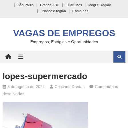
Skip
São Paulo
Grande ABC
Guarulhos
Mogi e Região
to
Osasco e região
Campinas
content
VAGAS DE EMPREGOS
Empregos, Estágios e Oportunidades
lopes-supermercado
5 de agosto de 2024
Cristiano Dantas
Comentários
em
desativados
lopes-
supermercado