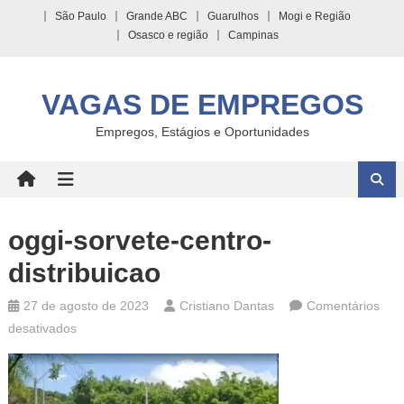
Skip
São Paulo
Grande ABC
Guarulhos
Mogi e Região
to
Osasco e região
Campinas
content
VAGAS DE EMPREGOS
Empregos, Estágios e Oportunidades
oggi-sorvete-centro-
distribuicao
27 de agosto de 2023
Cristiano Dantas
Comentários
em
desativados
oggi-
sorvete-
centro-