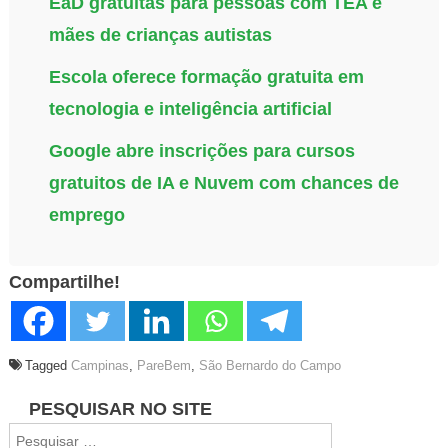
EaD gratuitas para pessoas com TEA e
mães de crianças autistas
Escola oferece formação gratuita em
tecnologia e inteligência artificial
Google abre inscrições para cursos
gratuitos de IA e Nuvem com chances de
emprego
Compartilhe!
Tagged
Campinas
,
PareBem
,
São Bernardo do Campo
Navegação
PESQUISAR NO SITE
Pesquisar