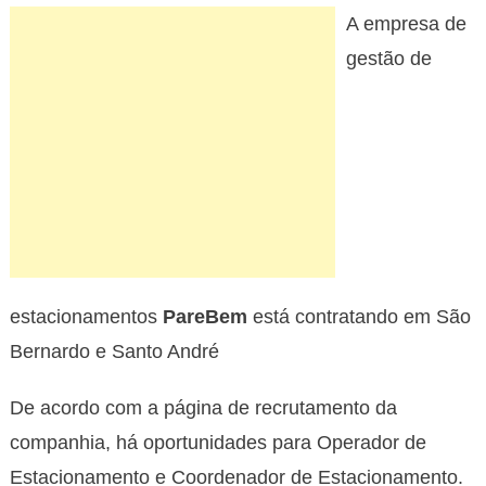
PareBem
A empresa de
recebe
currículos
gestão de
para
oportunidades
no
Grande
ABC
estacionamentos
PareBem
está contratando em São
Bernardo e Santo André
De acordo com a página de recrutamento da
companhia, há oportunidades para Operador de
Estacionamento e Coordenador de Estacionamento.