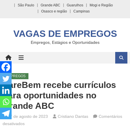
Skip
São Paulo
Grande ABC
Guarulhos
Mogi e Região
to
Osasco e região
Campinas
content
VAGAS DE EMPREGOS
Empregos, Estágios e Oportunidades
EMPREGOS
PareBem recebe currículos
para oportunidades no
Grande ABC
17 de agosto de 2023
Cristiano Dantas
Comentários
em
desativados