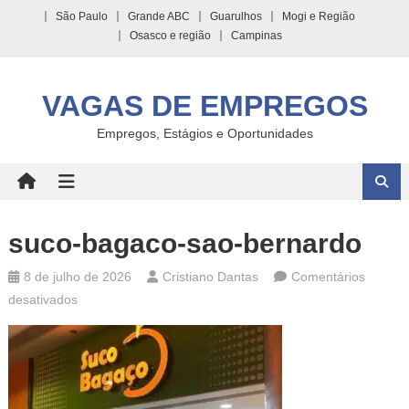
Skip
São Paulo
Grande ABC
Guarulhos
Mogi e Região
to
Osasco e região
Campinas
content
VAGAS DE EMPREGOS
Empregos, Estágios e Oportunidades
suco-bagaco-sao-bernardo
8 de julho de 2026
Cristiano Dantas
Comentários
em
desativados
suco-
bagaco-
sao-
bernardo