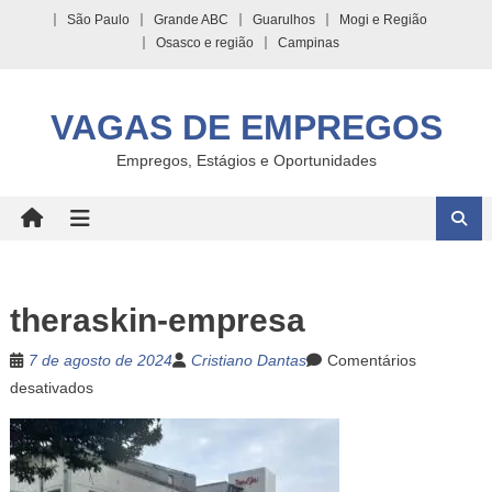
Skip
São Paulo
Grande ABC
Guarulhos
Mogi e Região
to
Osasco e região
Campinas
content
VAGAS DE EMPREGOS
Empregos, Estágios e Oportunidades
theraskin-empresa
7 de agosto de 2024
Cristiano Dantas
Comentários
em
desativados
theraskin-
empresa