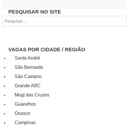
PESQUISAR NO SITE
Navegação
Pesquisar
de
por:
Post
VAGAS POR CIDADE / REGIÃO
Santo André
São Bernardo
São Caetano
Grande ABC
Mogi das Cruzes
Guarulhos
Osasco
Campinas