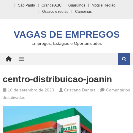
Skip
São Paulo
Grande ABC
Guarulhos
Mogi e Região
to
Osasco e região
Campinas
content
VAGAS DE EMPREGOS
Empregos, Estágios e Oportunidades
centro-distribuicao-joanin
10 de setembro de 2023
Cristiano Dantas
Comentários
em
desativados
centro-
distribuicao-
joanin